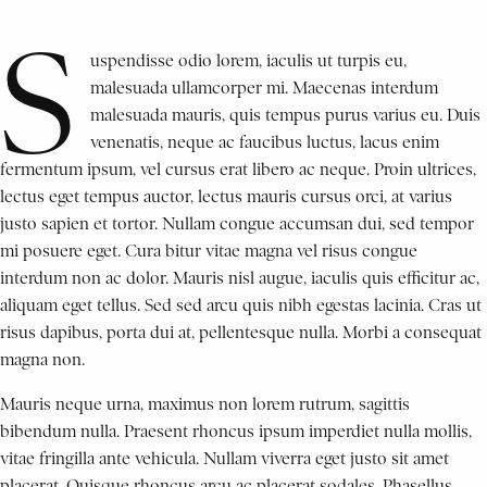
S
uspendisse odio lorem, iaculis ut turpis eu,
malesuada ullamcorper mi. Maecenas interdum
malesuada mauris, quis tempus purus varius eu. Duis
venenatis, neque ac faucibus luctus, lacus enim
fermentum ipsum, vel cursus erat libero ac neque. Proin ultrices,
lectus eget tempus auctor, lectus mauris cursus orci, at varius
justo sapien et tortor. Nullam congue accumsan dui, sed tempor
mi posuere eget. Cura bitur vitae magna vel risus congue
interdum non ac dolor. Mauris nisl augue, iaculis quis efficitur ac,
aliquam eget tellus. Sed sed arcu quis nibh egestas lacinia. Cras ut
risus dapibus, porta dui at, pellentesque nulla. Morbi a consequat
magna non.
Mauris neque urna, maximus non lorem rutrum, sagittis
bibendum nulla. Praesent rhoncus ipsum imperdiet nulla mollis,
vitae fringilla ante vehicula. Nullam viverra eget justo sit amet
placerat. Quisque rhoncus arcu ac placerat sodales. Phasellus