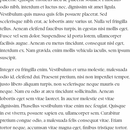
odio nibh, interdum et luctus nec, dignissim sit amet ligula.
Vestibulum quis massa quis felis posuere placerat. Sed
scelerisque nibh erat, ac lobortis ante varius ut. Nulla vel fringilla
tellus. Aenean eleifend faucibus turpis, in egestas nisi mollis eget.
Fusce vel sem dolor. Suspendisse id porta lorem, ullamcorper
facilisis augue. Aenean eu metus tincidunt, consequat nisl eget,
interdum ex. Nam gravida, enim mollis vehicula iaculis, sem ipsum
suscipit.
Integer eu fringilla enim. Vestibulum et urna molestie, malesuada
odio id, eleifend dui. Praesent pretium, nisi non imperdiet tempor,
justo libero aliquam turpis, non scelerisque neque mauris eu
neque. Nam eu odio at arcu tincidunt sollicitudin. Aenean
lobortis eget sem vitae laoreet. In auctor molestie est vitae
dignissim. Phasellus vestibulum vitae enim nec feugiat. Quisque
in est viverra, posuere sapien eu, ullamcorper sem. Curabitur
pretium congue odio, a malesuada felis consequat vitae. Etiam
tortor neque, accumsan vitae magna eget, finibus tristique tortor.