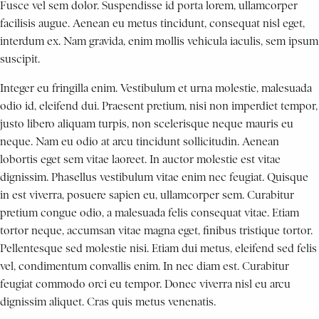
Fusce vel sem dolor. Suspendisse id porta lorem, ullamcorper
facilisis augue. Aenean eu metus tincidunt, consequat nisl eget,
interdum ex. Nam gravida, enim mollis vehicula iaculis, sem ipsum
suscipit.
Integer eu fringilla enim. Vestibulum et urna molestie, malesuada
odio id, eleifend dui. Praesent pretium, nisi non imperdiet tempor,
justo libero aliquam turpis, non scelerisque neque mauris eu
neque. Nam eu odio at arcu tincidunt sollicitudin. Aenean
lobortis eget sem vitae laoreet. In auctor molestie est vitae
dignissim. Phasellus vestibulum vitae enim nec feugiat. Quisque
in est viverra, posuere sapien eu, ullamcorper sem. Curabitur
pretium congue odio, a malesuada felis consequat vitae. Etiam
tortor neque, accumsan vitae magna eget, finibus tristique tortor.
Pellentesque sed molestie nisi. Etiam dui metus, eleifend sed felis
vel, condimentum convallis enim. In nec diam est. Curabitur
feugiat commodo orci eu tempor. Donec viverra nisl eu arcu
dignissim aliquet. Cras quis metus venenatis.